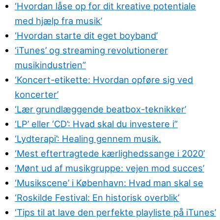
‘Hvordan låse op for dit kreative potentiale
med hjælp fra musik’
‘Hvordan starte dit eget boyband’
‘iTunes’ og streaming revolutionerer
musikindustrien”
‘Koncert-etikette: Hvordan opføre sig ved
koncerter’
‘Lær grundlæggende beatbox-teknikker’
‘LP’ eller ‘CD’: Hvad skal du investere i”
‘Lydterapi’: Healing gennem musik.
‘Mest eftertragtede kærlighedssange i 2020’
‘Mønt ud af musikgruppe: vejen mod succes’
‘Musikscene’ i København: Hvad man skal se
‘Roskilde Festival: En historisk overblik’
‘Tips til at lave den perfekte playliste på iTunes’