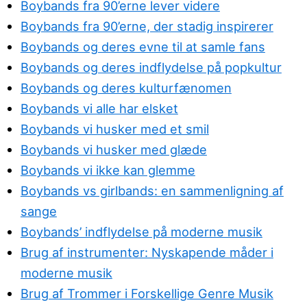
Boybands fra 90’erne lever videre
Boybands fra 90’erne, der stadig inspirerer
Boybands og deres evne til at samle fans
Boybands og deres indflydelse på popkultur
Boybands og deres kulturfænomen
Boybands vi alle har elsket
Boybands vi husker med et smil
Boybands vi husker med glæde
Boybands vi ikke kan glemme
Boybands vs girlbands: en sammenligning af
sange
Boybands’ indflydelse på moderne musik
Brug af instrumenter: Nyskapende måder i
moderne musik
Brug af Trommer i Forskellige Genre Musik