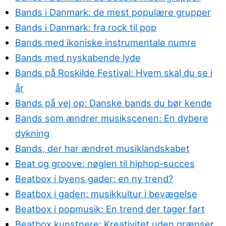
Bands i Danmark: de mest populære grupper
Bands i Danmark: fra rock til pop
Bands med ikoniske instrumentale numre
Bands med nyskabende lyde
Bands på Roskilde Festival: Hvem skal du se i
år
Bands på vej op: Danske bands du bør kende
Bands som ændrer musikscenen: En dybere
dykning
Bands, der har ændret musiklandskabet
Beat og groove: nøglen til hiphop-succes
Beatbox i byens gader: en ny trend?
Beatbox i gaden: musikkultur i bevægelse
Beatbox i popmusik: En trend der tager fart
Beatbox kunstnere: Kreativitet uden grænser