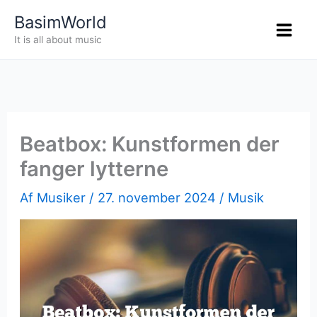
Gå
BasimWorld
til
It is all about music
indholdet
Beatbox: Kunstformen der
fanger lytterne
Af
Musiker
/
27. november 2024
/
Musik