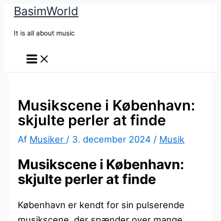
BasimWorld
Gå
til
It is all about music
indholdet
Musikscene i København:
skjulte perler at finde
Af
Musiker
/
3. december 2024
/
Musik
Musikscene i København:
skjulte perler at finde
København er kendt for sin pulserende
musikscene, der spænder over mange