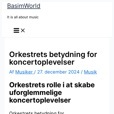
BasimWorld
Gå
til
It is all about music
indholdet
Orkestrets betydning for
koncertoplevelser
Af
Musiker
/
27. december 2024
/
Musik
Orkestrets rolle i at skabe
uforglemmelige
koncertoplevelser
Orkestrets betydning for