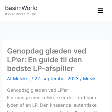
Gå
BasimWorld
til
It is all about music
indholdet
Genopdag glæden ved
LP’er: En guide til den
bedste LP-afspiller
Af
Musiker
/
22. september 2023
/
Musik
Genopdag glæden ved LP’er
For mange musikelskere er der intet som
lyden af en LP. Den knasende, autentiske