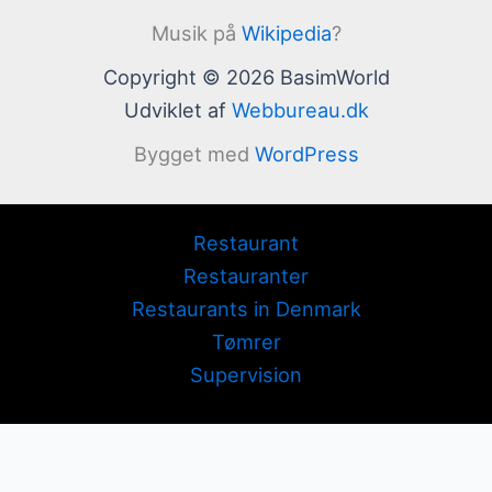
Musik på
Wikipedia
?
Copyright © 2026 BasimWorld
Udviklet af
Webbureau.dk
Bygget med
WordPress
Restaurant
Restauranter
Restaurants in Denmark
Tømrer
Supervision