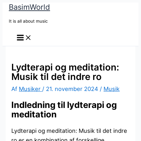
BasimWorld
Gå
til
It is all about music
indholdet
Lydterapi og meditation:
Musik til det indre ro
Af
Musiker
/
21. november 2024
/
Musik
Indledning til lydterapi og
meditation
Lydterapi og meditation: Musik til det indre
ro er en kombination af forskellige