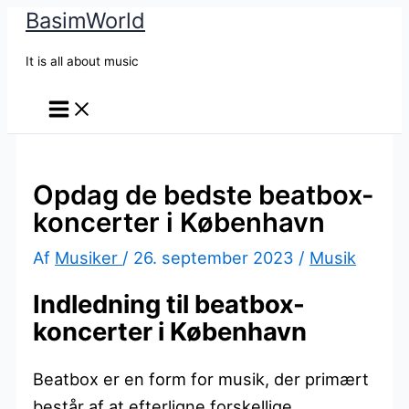
BasimWorld
Gå
til
It is all about music
indholdet
Opdag de bedste beatbox-
koncerter i København
Af
Musiker
/
26. september 2023
/
Musik
Indledning til beatbox-
koncerter i København
Beatbox er en form for musik, der primært
består af at efterligne forskellige