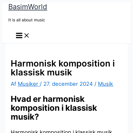
BasimWorld
Gå
til
It is all about music
indholdet
Harmonisk komposition i
klassisk musik
Af
Musiker
/
27. december 2024
/
Musik
Hvad er harmonisk
komposition i klassisk
musik?
Harmonisk komposition i klassisk musik