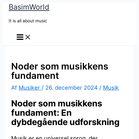
BasimWorld
Gå
til
It is all about music
indholdet
Noder som musikkens
fundament
Af
Musiker
/
26. december 2024
/
Musik
Noder som musikkens
fundament: En
dybdegående udforskning
Musik er en universel sprog, der