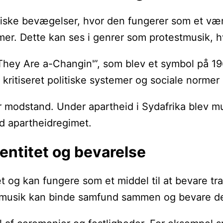
itiske bevægelser, hvor den fungerer som et værk
. Dette kan ses i genrer som protestmusik, hvo
hey Are a-Changin'”, som blev et symbol på 196
kritiseret politiske systemer og sociale norme
modstand. Under apartheid i Sydafrika blev musi
od apartheidregimet.
dentitet og bevarelse
tet og kan fungere som et middel til at bevare tr
 musik kan binde samfund sammen og bevare der