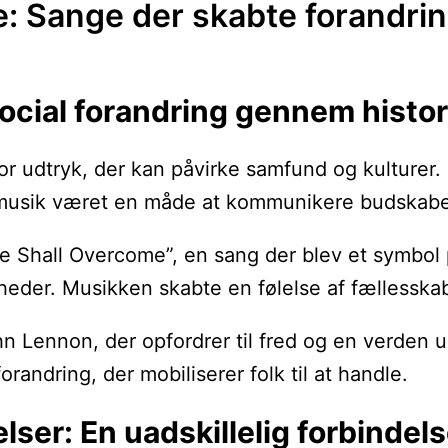
e: Sange der skabte forandri
social forandring gennem histo
for udtryk, der kan påvirke samfund og kulturer.
r musik været en måde at kommunikere budskabe
Shall Overcome”, en sang der blev et symbol p
heder. Musikken skabte en følelse af fællesska
hn Lennon, der opfordrer til fred og en verden
randring, der mobiliserer folk til at handle.
ser: En uadskillelig forbindel