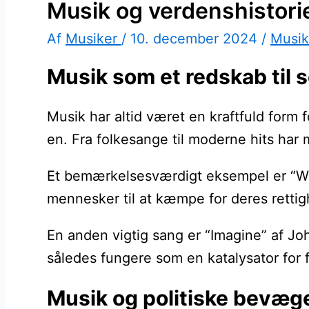
Musik og verdenshistori
Af
Musiker
/
10. december 2024
/
Musik
Musik som et redskab til 
Musik har altid været en kraftfuld form 
en. Fra folkesange til moderne hits ha
Et bemærkelsesværdigt eksempel er “We 
mennesker til at kæmpe for deres rettig
En anden vigtig sang er “Imagine” af Jo
således fungere som en katalysator for fo
Musik og politiske bevægel