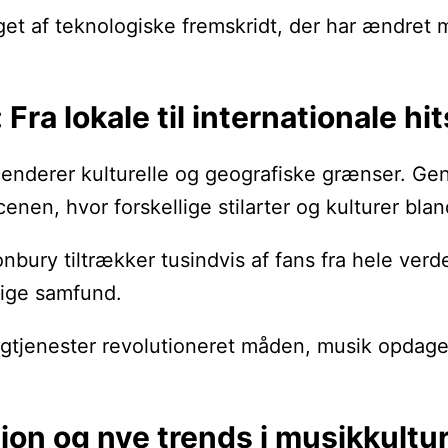
t af teknologiske fremskridt, der har ændret måd
Fra lokale til internationale hit
nscenderer kulturelle og geografiske grænser. G
scenen, hvor forskellige stilarter og kulturer bla
nbury tiltrækker tusindvis af fans fra hele ver
lige samfund.
tjenester revolutioneret måden, musik opdages 
ion og nye trends i musikkultu