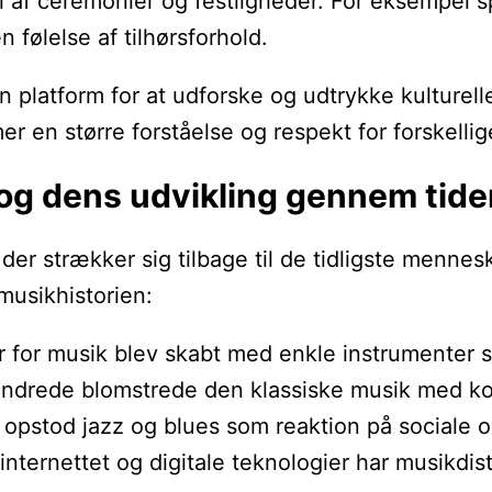
af ceremonier og festligheder. For eksempel spi
følelse af tilhørsforhold.
latform for at udforske og udtrykke kulturelle 
r en større forståelse og respekt for forskellige
 og dens udvikling gennem tide
der strækker sig tilbage til de tidligste mennes
musikhistorien:
mer for musik blev skabt med enkle instrumenter
århundrede blomstrede den klassiske musik med 
e opstod jazz og blues som reaktion på sociale 
nternettet og digitale teknologier har musikdis