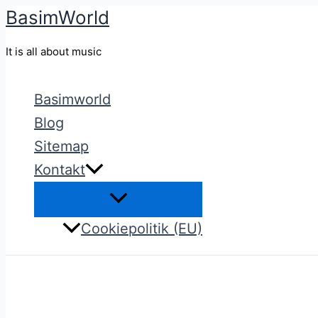
BasimWorld
Gå
til
It is all about music
indholdet
Basimworld
Blog
Sitemap
Kontakt
Cookiepolitik (EU)