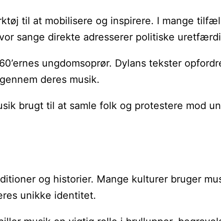
tøj til at mobilisere og inspirere. I mange tilf
r sange direkte adresserer politiske uretfærd
0’ernes ungdomsoprør. Dylans tekster opfordre
r gennem deres musik.
k brugt til at samle folk og protestere mod un
aditioner og historier. Mange kulturer bruger mus
es unikke identitet.