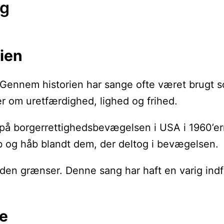
ng
rien
 Gennem historien har sange ofte været brugt so
r om uretfærdighed, lighed og frihed.
å borgerrettighedsbevægelsen i USA i 1960’ern
b og håb blandt dem, der deltog i bevægelsen.
 uden grænser. Denne sang har haft en varig in
se