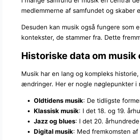
I mange samfund er musik en central del 
medlemmerne af samfundet og skaber en 
Desuden kan musik også fungere som en p
kontekster, de stammer fra. Dette fremme
Historiske data om musik
Musik har en lang og kompleks historie, 
ændringer. Her er nogle nøglepunkter i 
Oldtidens musik
: De tidligste for
Klassisk musik
: I det 18. og 19. 
Jazz og blues
: I det 20. århundred
Digital musik
: Med fremkomsten af i