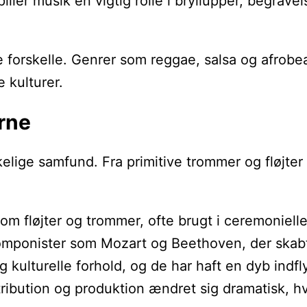
ller musik en vigtig rolle i bryllupper, begrave
forskelle. Genrer som reggae, salsa og afrobeat
 kulturer.
rne
kelige samfund. Fra primitive trommer og fløjte
 som fløjter og trommer, ofte brugt i ceremoni
komponister som Mozart og Beethoven, der skabt
og kulturelle forhold, og de har haft en dyb in
tribution og produktion ændret sig dramatisk, hv