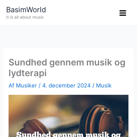
Gå
BasimWorld
til
It is all about music
indholdet
Sundhed gennem musik og
lydterapi
Af
Musiker
/
4. december 2024
/
Musik