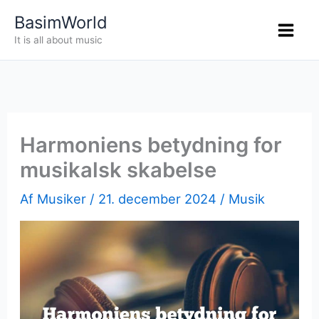
Gå
BasimWorld
til
It is all about music
indholdet
Harmoniens betydning for
musikalsk skabelse
Af
Musiker
/
21. december 2024
/
Musik