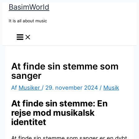
BasimWorld
Gå
til
It is all about music
indholdet
At finde sin stemme som
sanger
Af
Musiker
/
29. november 2024
/
Musik
At finde sin stemme: En
rejse mod musikalsk
identitet
At finde sin stemme som sanger er en dybt