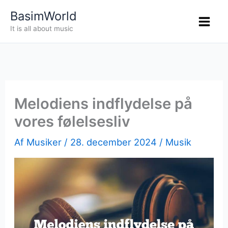
Gå
BasimWorld
til
It is all about music
indholdet
Melodiens indflydelse på
vores følelsesliv
Af
Musiker
/
28. december 2024
/
Musik