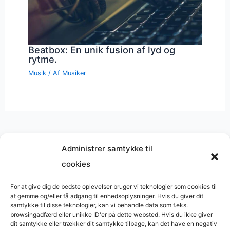
Beatbox: En unik fusion af lyd og
rytme.
Musik
/ Af
Musiker
Administrer samtykke til
cookies
Musik på
Wikipedia
?
Copyright © 2026 BasimWorld
For at give dig de bedste oplevelser bruger vi teknologier som cookies til
at gemme og/eller få adgang til enhedsoplysninger. Hvis du giver dit
Udviklet af
Webbureau.dk
samtykke til disse teknologier, kan vi behandle data som f.eks.
browsingadfærd eller unikke ID'er på dette websted. Hvis du ikke giver
Bygget med
WordPress
dit samtykke eller trækker dit samtykke tilbage, kan det have en negativ