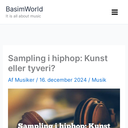
Gå
BasimWorld
til
It is all about music
indholdet
Sampling i hiphop: Kunst
eller tyveri?
Af
Musiker
/
16. december 2024
/
Musik