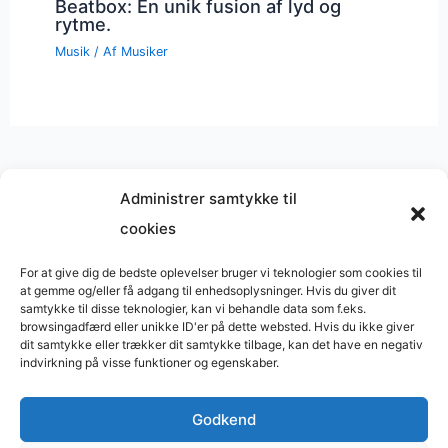
Beatbox: En unik fusion af lyd og
rytme.
Musik
/ Af
Musiker
Administrer samtykke til
cookies
Musik på
Wikipedia
?
Copyright © 2026 BasimWorld
For at give dig de bedste oplevelser bruger vi teknologier som cookies til
at gemme og/eller få adgang til enhedsoplysninger. Hvis du giver dit
Udviklet af
Webbureau.dk
samtykke til disse teknologier, kan vi behandle data som f.eks.
browsingadfærd eller unikke ID'er på dette websted. Hvis du ikke giver
Bygget med
WordPress
dit samtykke eller trækker dit samtykke tilbage, kan det have en negativ
indvirkning på visse funktioner og egenskaber.
Godkend
Restaurant