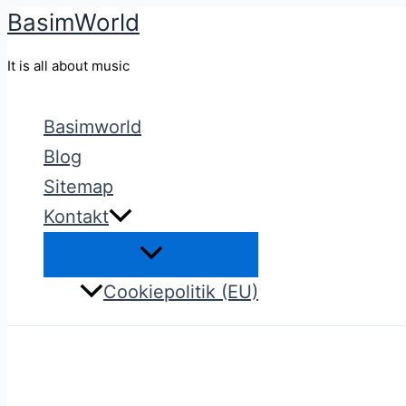
BasimWorld
Gå
til
It is all about music
indholdet
Basimworld
Blog
Sitemap
Kontakt
Cookiepolitik (EU)