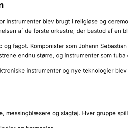
n
er for instrumenter blev brugt i religiøse og 
nelsen af de første orkestre, der bestod af en b
bo og fagot. Komponister som Johann Sebastian B
kestrene endnu større, og instrumenter som tuba
lektroniske instrumenter og nye teknologier ble
re, messingblæsere og slagtøj. Hver gruppe spill