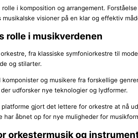
tig rolle i komposition og arrangement. Forstå
 musikalske visioner på en klar og effektiv måd
 rolle i musikverdenen
 orkestre, fra klassiske symfoniorkestre til mod
e og stilarter.
omponister og musikere fra forskellige genrer 
, der udforsker nye teknologier og lydformer.
latforme gjort det lettere for orkestre at nå ud
te har åbnet op for nye muligheder for musikfo
or orkestermusik og instrumen