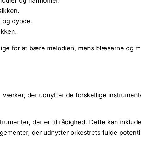
elodier og harmonier.
sikken.
t og dybde.
ikken.
arlige for at bære melodien, mens blæserne og 
ærker, der udnytter de forskellige instrumente
rumenter, der er til rådighed. Dette kan inklude
ementer, der udnytter orkestrets fulde potenti