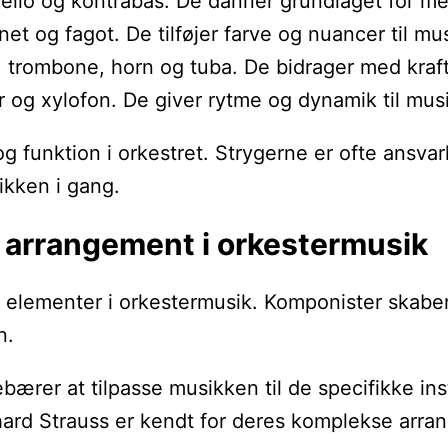
 cello og kontrabas. De danner grundlaget for m
rinet og fagot. De tilføjer farve og nuancer til mu
t, trombone, horn og tuba. De bidrager med kraf
 og xylofon. De giver rytme og dynamik til mus
g funktion i orkestret. Strygerne er ofte ansv
ikken i gang.
 arrangement i orkestermusik
elementer i orkestermusik. Komponister skaber v
n.
ærer at tilpasse musikken til de specifikke inst
rd Strauss er kendt for deres komplekse arrang