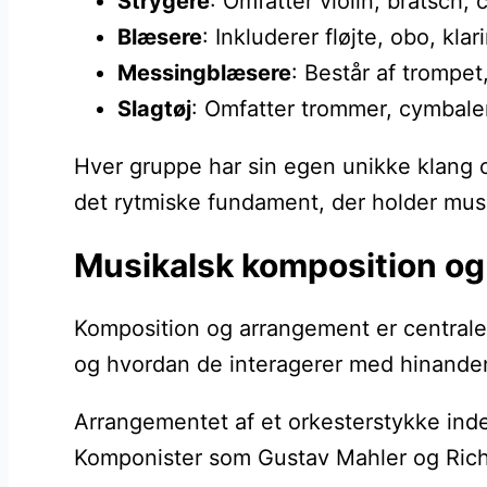
Strygere
: Omfatter violin, bratsch,
Blæsere
: Inkluderer fløjte, obo, kla
Messingblæsere
: Består af trompe
Slagtøj
: Omfatter trommer, cymbaler
Hver gruppe har sin egen unikke klang o
det rytmiske fundament, der holder mus
Musikalsk komposition og
Komposition og arrangement er centrale 
og hvordan de interagerer med hinande
Arrangementet af et orkesterstykke indeb
Komponister som Gustav Mahler og Richa