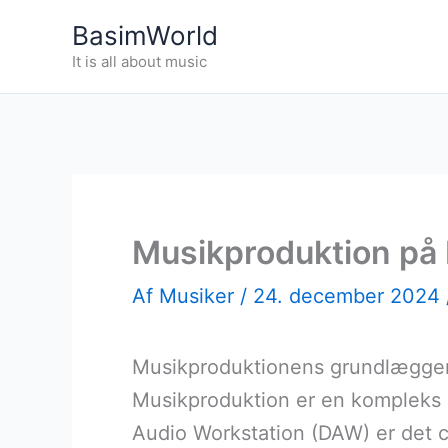
Gå
BasimWorld
til
It is all about music
indholdet
Musikproduktion på D
Af
Musiker
/
24. december 2024
Musikproduktionens grundlæggen
Musikproduktion er en kompleks p
Audio Workstation (DAW) er det c