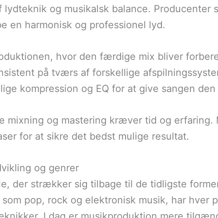
 lydteknik og musikalsk balance. Producenter s
be en harmonisk og professionel lyd.
roduktionen, hvor den færdige mix bliver forbered
onsistent på tværs af forskellige afspilningssys
delige kompression og EQ for at give sangen de
de mixning og mastering kræver tid og erfaring
aser for at sikre det bedst mulige resultat.
vikling og genrer
e, der strækker sig tilbage til de tidligste forme
 som pop, rock og elektronisk musik, har hver p
eknikker. I dag er musikproduktion mere tilgæn