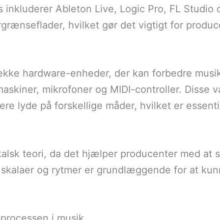
nkluderer Ableton Live, Logic Pro, FL Studio 
rænseflader, hvilket gør det vigtigt for produ
ække hardware-enheder, der kan forbedre musi
askiner, mikrofoner og MIDI-controller. Disse v
e lyde på forskellige måder, hvilket er essentie
sikalsk teori, da det hjælper producenter med a
r, skalaer og rytmer er grundlæggende for at k
sprocessen i musik