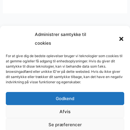
Administrer samtykke til
cookies
Musik på
Wikipedia
?
Copyright © 2026 BasimWorld
For at give dig de bedste oplevelser bruger vi teknologier som cookies til
at gemme og/eller få adgang til enhedsoplysninger. Hvis du giver dit
Udviklet af
Webbureau.dk
samtykke til disse teknologier, kan vi behandle data som f.eks.
browsingadfærd eller unikke ID'er på dette websted. Hvis du ikke giver
Bygget med
WordPress
dit samtykke eller trækker dit samtykke tilbage, kan det have en negativ
indvirkning på visse funktioner og egenskaber.
Godkend
Restaurant
Restauranter
Afvis
Restaurants in Denmark
Se præferencer
Tømrer