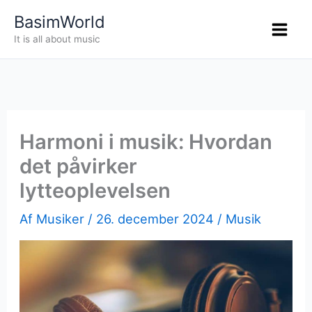
Gå
BasimWorld
til
It is all about music
indholdet
Harmoni i musik: Hvordan
det påvirker
lytteoplevelsen
Af
Musiker
/
26. december 2024
/
Musik