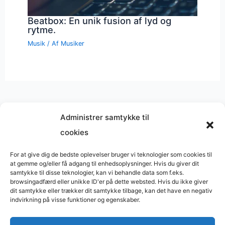
Beatbox: En unik fusion af lyd og
rytme.
Musik
/ Af
Musiker
Administrer samtykke til
cookies
Musik på
Wikipedia
?
Copyright © 2026 BasimWorld
For at give dig de bedste oplevelser bruger vi teknologier som cookies til
at gemme og/eller få adgang til enhedsoplysninger. Hvis du giver dit
Udviklet af
Webbureau.dk
samtykke til disse teknologier, kan vi behandle data som f.eks.
browsingadfærd eller unikke ID'er på dette websted. Hvis du ikke giver
Bygget med
WordPress
dit samtykke eller trækker dit samtykke tilbage, kan det have en negativ
indvirkning på visse funktioner og egenskaber.