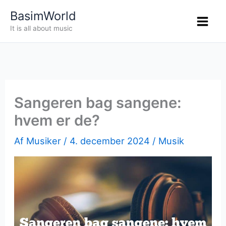
Gå
BasimWorld
til
It is all about music
indholdet
Sangeren bag sangene:
hvem er de?
Af
Musiker
/
4. december 2024
/
Musik