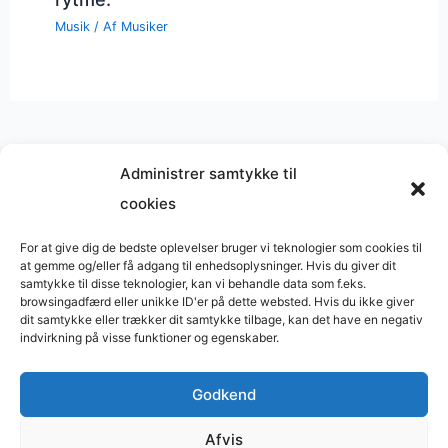
Musik
/ Af
Musiker
Administrer samtykke til
cookies
Musik på
Wikipedia
?
Copyright © 2026 BasimWorld
For at give dig de bedste oplevelser bruger vi teknologier som cookies til
at gemme og/eller få adgang til enhedsoplysninger. Hvis du giver dit
Udviklet af
Webbureau.dk
samtykke til disse teknologier, kan vi behandle data som f.eks.
browsingadfærd eller unikke ID'er på dette websted. Hvis du ikke giver
Bygget med
WordPress
dit samtykke eller trækker dit samtykke tilbage, kan det have en negativ
indvirkning på visse funktioner og egenskaber.
Godkend
Restaurant
Restauranter
Afvis