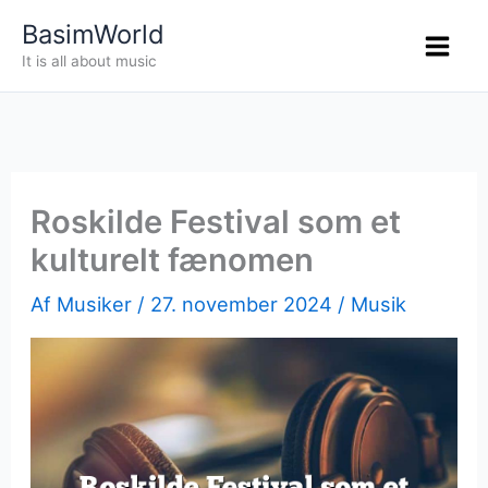
Gå
BasimWorld
til
It is all about music
indholdet
Roskilde Festival som et
kulturelt fænomen
Af
Musiker
/
27. november 2024
/
Musik