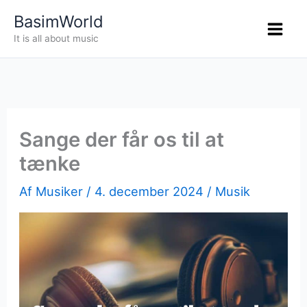
Gå
BasimWorld
til
It is all about music
indholdet
Sange der får os til at
tænke
Af
Musiker
/
4. december 2024
/
Musik