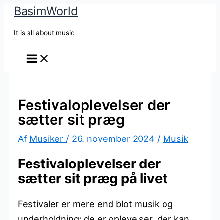
BasimWorld
Gå
til
It is all about music
indholdet
Festivaloplevelser der
sætter sit præg
Af
Musiker
/
26. november 2024
/
Musik
Festivaloplevelser der
sætter sit præg på livet
Festivaler er mere end blot musik og
underholdning; de er oplevelser, der kan