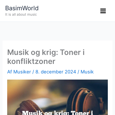
Gå
BasimWorld
til
It is all about music
indholdet
Musik og krig: Toner i
konfliktzoner
Af
Musiker
/
8. december 2024
/
Musik