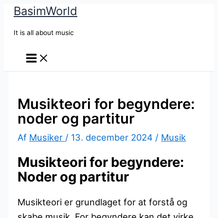
BasimWorld
Gå
til
It is all about music
indholdet
Musikteori for begyndere:
noder og partitur
Af
Musiker
/
13. december 2024
/
Musik
Musikteori for begyndere:
Noder og partitur
Musikteori er grundlaget for at forstå og
skabe musik. For begyndere kan det virke