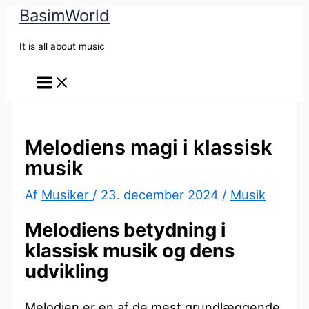
BasimWorld
Gå
til
It is all about music
indholdet
Melodiens magi i klassisk
musik
Af
Musiker
/
23. december 2024
/
Musik
Melodiens betydning i
klassisk musik og dens
udvikling
Melodien er en af de mest grundlæggende