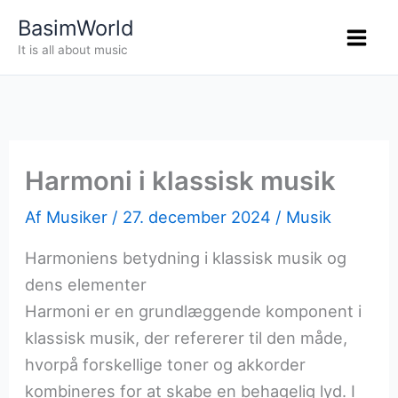
Gå
BasimWorld
til
It is all about music
indholdet
Harmoni i klassisk musik
Af
Musiker
/
27. december 2024
/
Musik
Harmoniens betydning i klassisk musik og
dens elementer
Harmoni er en grundlæggende komponent i
klassisk musik, der refererer til den måde,
hvorpå forskellige toner og akkorder
kombineres for at skabe en behagelig lyd. I