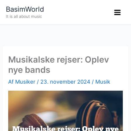
Gå
BasimWorld
til
It is all about music
indholdet
Musikalske rejser: Oplev
nye bands
Af
Musiker
/
23. november 2024
/
Musik