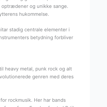
e optrædener og unikke sange.
 lytterens hukommelse.
ar stadig centrale elementer i
 instrumenters betydning forbliver
il heavy metal, punk rock og alt
evolutionerede genren med deres
n for rockmusik. Her har bands