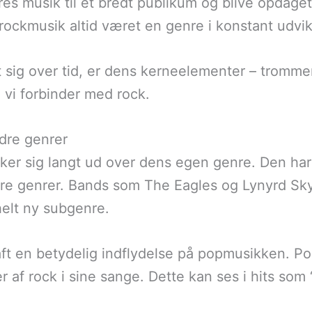
s musik til et bredt publikum og blive opdaget a
rockmusik altid været en genre i konstant udvik
sig over tid, er dens kerneelementer – trommer
 vi forbinder med rock.
dre genrer
er sig langt ud over dens egen genre. Den har 
re genrer. Bands som The Eagles og Lynyrd Sk
helt ny subgenre.
t en betydelig indflydelse på popmusikken. Po
r af rock i sine sange. Dette kan ses i hits som