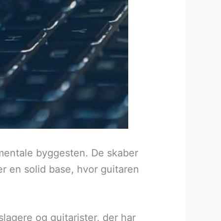
amentale byggesten. De skaber
 en solid base, hvor guitaren
agere og guitarister, der har