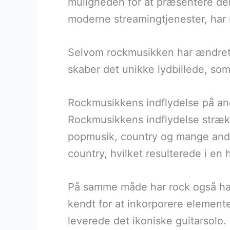
muligheden for at præsentere dere
moderne streamingtjenester, har 
Selvom rockmusikken har ændret 
skaber det unikke lydbillede, som
Rockmusikkens indflydelse på an
Rockmusikkens indflydelse strækk
popmusik, country og mange and
country, hvilket resulterede i en 
På samme måde har rock også haf
kendt for at inkorporere elemente
leverede det ikoniske guitarsolo.