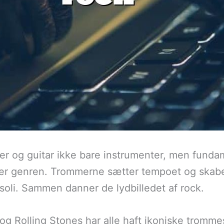
er og guitar ikke bare instrumenter, men fund
er genren. Trommerne sætter tempoet og skaber
 soli. Sammen danner de lydbilledet af rock.
 Rolling Stones har alle haft ikoniske trommesl