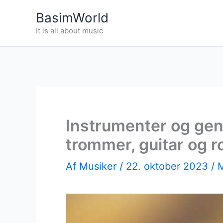
Gå
BasimWorld
til
It is all about music
indholdet
Instrumenter og gen
trommer, guitar og r
Af
Musiker
/
22. oktober 2023
/