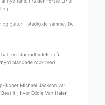
f nye fans. Fra den første LP til
ling.
 og guitar – stadig de samme. De
haft en stor indflydelse på
ynyrd blandede rock med
p-ikonet Michael Jackson var
 “Beat It”, hvor Eddie Van Halen