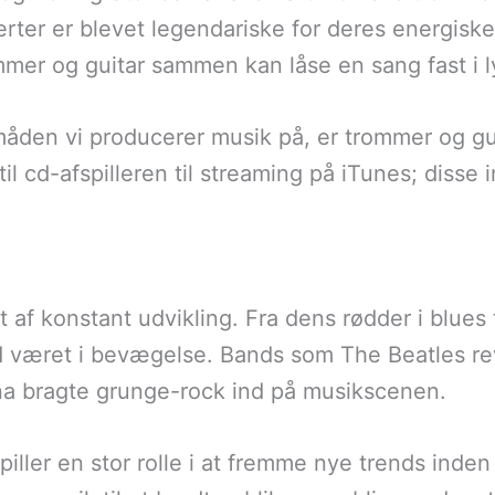
rter er blevet legendariske for deres energisk
mmer og guitar sammen kan låse en sang fast i
den vi producerer musik på, er trommer og guit
il cd-afspilleren til streaming på iTunes; disse
af konstant udvikling. Fra dens rødder i blues t
id været i bevægelse. Bands som The Beatles r
a bragte grunge-rock ind på musikscenen.
piller en stor rolle i at fremme nye trends inde