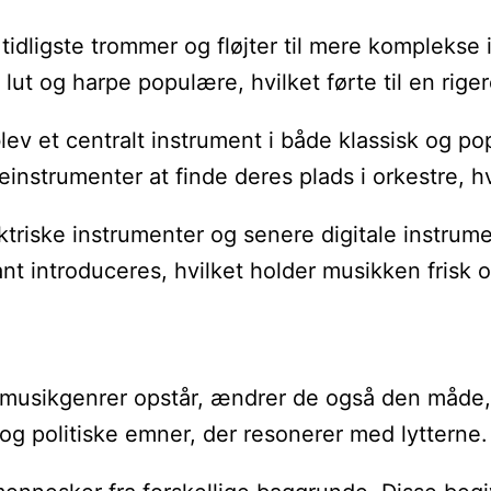
e tidligste trommer og fløjter til mere kompleks
t og harpe populære, hvilket førte til en riger
t blev et centralt instrument i både klassisk o
instrumenter at finde deres plads i orkestre, h
riske instrumenter og senere digitale instrume
ant introduceres, hvilket holder musikken frisk o
ye musikgenrer opstår, ændrer de også den måde
og politiske emner, der resonerer med lytterne.