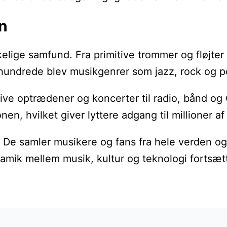
n
skelige samfund. Fra primitive trommer og fløjt
 århundrede blev musikgenrer som jazz, rock og
ve optrædener og koncerter til radio, bånd og CD
, hvilket giver lyttere adgang til millioner af 
n. De samler musikere og fans fra hele verden o
mik mellem musik, kultur og teknologi fortsætt