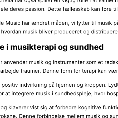
hella har også spillet en vigtig rolle i at sam
ele deres passion. Dette fællesskab kan føre ti
Music har ændret måden, vi lytter til musik på. 
hvordan musik bliver produceret og distribuere
le i musikterapi og sundhed
er anvender musik og instrumenter som et redska
earbejde traumer. Denne form for terapi kan vær
n positiv indvirkning på hjernen og kroppen. Ly
 for at integrere musik i sundhedspleje, hvor ho
 klaverer vist sig at forbedre kognitive funkti
 voksne. Denne forbindelse mellem musik og sund