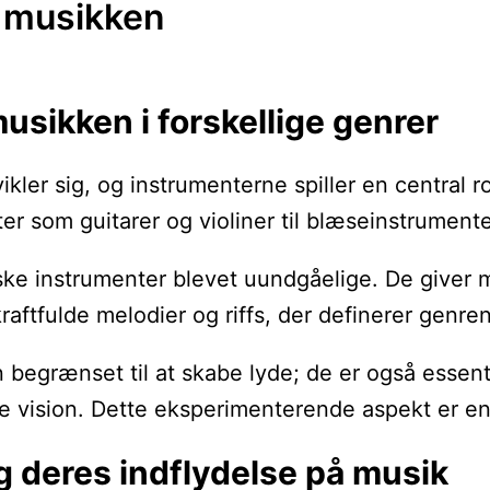
r musikken
usikken i forskellige genrer
kler sig, og instrumenterne spiller en central r
ter som guitarer og violiner til blæseinstrumen
ske instrumenter blevet uundgåelige. De giver mu
raftfulde melodier og riffs, der definerer genre
un begrænset til at skabe lyde; de er også essen
ive vision. Dette eksperimenterende aspekt er e
g deres indflydelse på musik