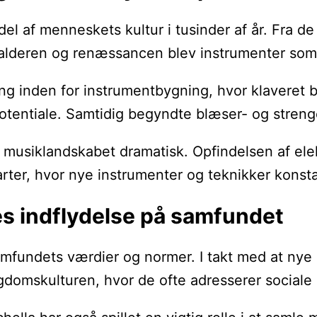
del af menneskets kultur i tusinder af år. Fra d
lalderen og renæssancen blev instrumenter som lu
kling inden for instrumentbygning, hvor klavere
otentiale. Samtidig begyndte blæser- og strenge
musiklandskabet dramatisk. Opfindelsen af elekt
larter, hvor nye instrumenter og teknikker konst
es indflydelse på samfundet
 samfundets værdier og normer. I takt med at n
gdomskulturen, hvor de ofte adresserer sociale 