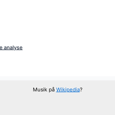
e analyse
Musik på
Wikipedia
?