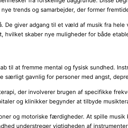
le mennesker fra forskellige baggrunde. Disse be
l nye trends og samarbejder, der former fremtid
De giver adgang til et væld af musik fra hele ve
t, hvilket skaber nye muligheder for både eta
b til at fremme mental og fysisk sundhed. Instr
e særligt gavnlig for personer med angst, depre
dterapi, der involverer brugen af specifikke fr
spitaler og klinikker begynder at tilbyde musikte
oner og motoriske færdigheder. At spille musik 
hed understreger vigtigheden af instrumenter i