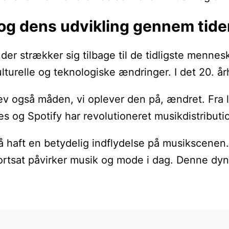
 og dens udvikling gennem tide
der strækker sig tilbage til de tidligste menne
ulturelle og teknologiske ændringer. I det 20.
ev også måden, vi oplever den på, ændret. Fra li
og Spotify har revolutioneret musikdistributionen
så haft en betydelig indflydelse på musikscene
rtsat påvirker musik og mode i dag. Denne dyna