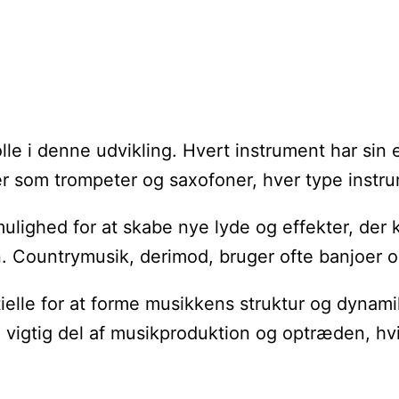
olle i denne udvikling. Hvert instrument har sin 
ter som trompeter og saxofoner, hver type instr
lighed for at skabe nye lyde og effekter, der k
n. Countrymusik, derimod, bruger ofte banjoer og 
tielle for at forme musikkens struktur og dynam
n vigtig del af musikproduktion og optræden, hv