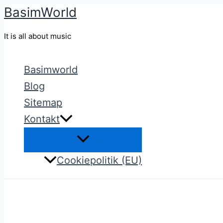
BasimWorld
Gå
til
It is all about music
indholdet
Basimworld
Blog
Sitemap
Kontakt
Cookiepolitik (EU)