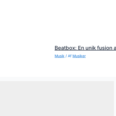
Beatbox: En unik fusion a
Musik
/ Af
Musiker