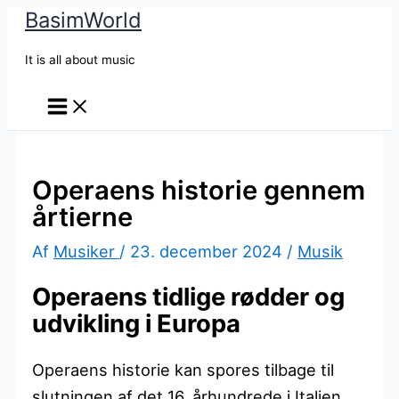
BasimWorld
Gå
til
It is all about music
indholdet
Operaens historie gennem
årtierne
Af
Musiker
/
23. december 2024
/
Musik
Operaens tidlige rødder og
udvikling i Europa
Operaens historie kan spores tilbage til
slutningen af det 16. århundrede i Italien,