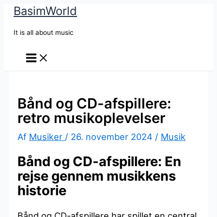
BasimWorld
Gå
til
It is all about music
indholdet
Bånd og CD-afspillere:
retro musikoplevelser
Af
Musiker
/
26. november 2024
/
Musik
Bånd og CD-afspillere: En
rejse gennem musikkens
historie
Bånd og CD-afspillere har spillet en central