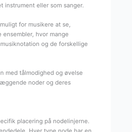
et instrument eller som sanger.
 muligt for musikere at se,
rre ensembler, hvor mange
 musiknotation og de forskellige
men med tålmodighed og øvelse
undlæggende noder og deres
cifik placering på nodelinjerne.
tendedele. Hver type node har en