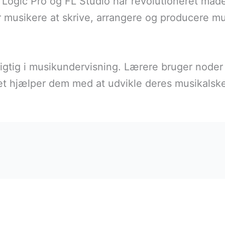
Logic Pro og FL Studio har revolutioneret måde
r musikere at skrive, arrangere og producere musi
tig i musikundervisning. Lærere bruger noder og
lket hjælper dem med at udvikle deres musikalsk