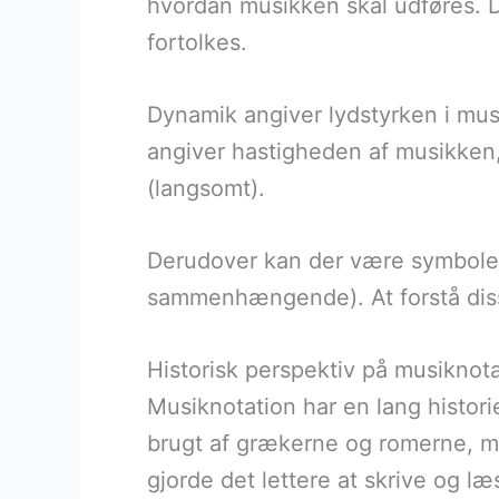
hvordan musikken skal udføres. 
fortolkes.
Dynamik angiver lydstyrken i musi
angiver hastigheden af musikken,
(langsomt).
Derudover kan der være symboler f
sammenhængende). At forstå diss
Historisk perspektiv på musiknot
Musiknotation har en lang historie
brugt af grækerne og romerne, men
gjorde det lettere at skrive og l