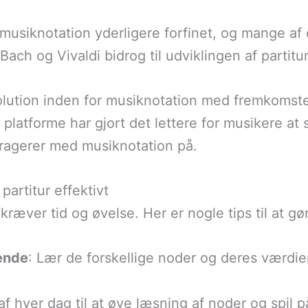
usiknotation yderligere forfinet, og mange af d
ach og Vivaldi bidrog til udviklingen af partitur
volution inden for musiknotation med fremkomst
 platforme har gjort det lettere for musikere at
eragerer med musiknotation på.
partitur effektivt
kræver tid og øvelse. Her er nogle tips til at g
ende
: Lær de forskellige noder og deres værdie
 af hver dag til at øve læsning af noder og spil p