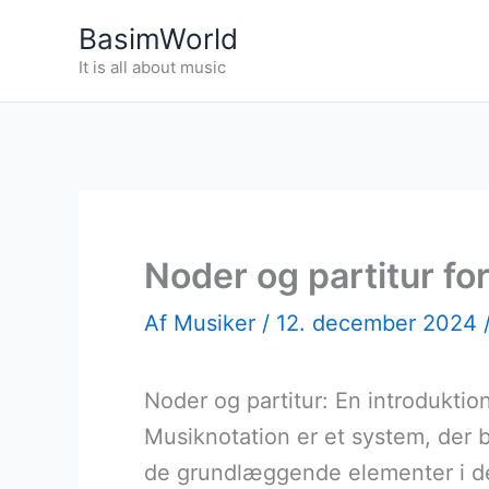
Gå
BasimWorld
til
It is all about music
indholdet
Noder og partitur f
Af
Musiker
/
12. december 2024
Noder og partitur: En introduktion
Musiknotation er et system, der b
de grundlæggende elementer i det