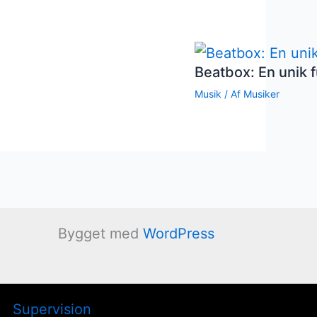
Beatbox: En unik f
Musik
/ Af
Musiker
Bygget med
WordPress
Supervision