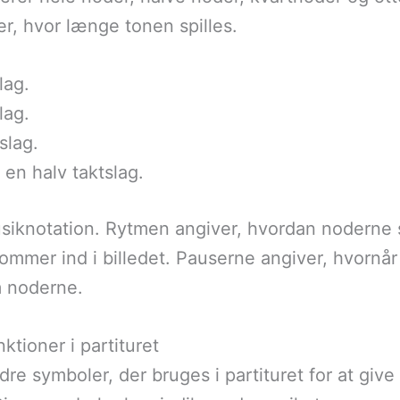
ker, hvor længe tonen spilles.
slag.
slag.
tslag.
i en halv taktslag.
siknotation. Rytmen angiver, hvordan noderne ska
ommer ind i billedet. Pauserne angiver, hvornår 
m noderne.
tioner i partituret
e symboler, der bruges i partituret for at giv