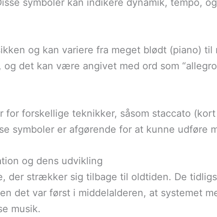
Disse symboler kan indikere dynamik, tempo, o
kken og kan variere fra meget blødt (piano) til
 og det kan være angivet med ord som “allegro” 
or forskellige teknikker, såsom staccato (kort o
e symboler er afgørende for at kunne udføre m
ation og dens udvikling
, der strækker sig tilbage til oldtiden. De tidli
 det var først i middelalderen, at systemet me
æse musik.