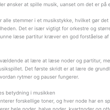
 der ønsker at spille musik, uanset om det er på 
r alle stemmer i et musikstykke, hvilket gør det
lheden. Det er især vigtigt for orkestre og stø
unne læse partitur kræver en god forståelse af
rvældende at lære at læse noder og partitur, 
musikspillet. Det første skridt er at lære de gr
hvordan rytmer og pauser fungerer.
s betydning i musikken
erer forskellige toner, og hver node har en spe
erer hele noder, halve noder, kvartnoder og ot