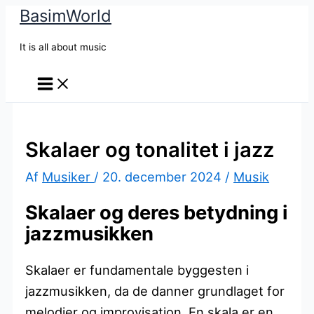
BasimWorld
Gå
til
It is all about music
indholdet
Skalaer og tonalitet i jazz
Af
Musiker
/
20. december 2024
/
Musik
Skalaer og deres betydning i
jazzmusikken
Skalaer er fundamentale byggesten i
jazzmusikken, da de danner grundlaget for
melodier og improvisation. En skala er en