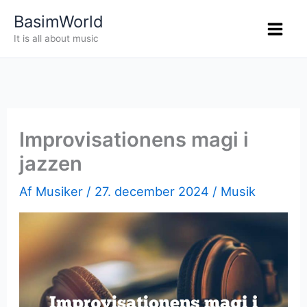
Gå
BasimWorld
til
It is all about music
indholdet
Improvisationens magi i
jazzen
Af
Musiker
/
27. december 2024
/
Musik