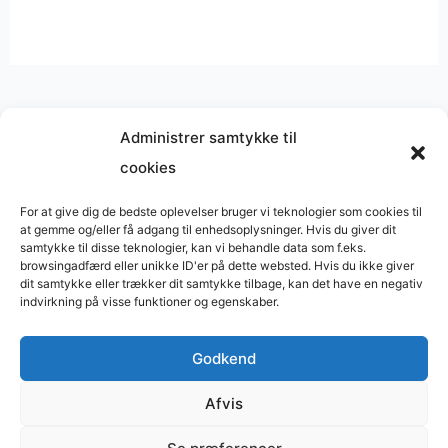
Administrer samtykke til
cookies
Musik på
Wikipedia
?
Copyright © 2026 BasimWorld
For at give dig de bedste oplevelser bruger vi teknologier som cookies til
at gemme og/eller få adgang til enhedsoplysninger. Hvis du giver dit
Udviklet af
Webbureau.dk
samtykke til disse teknologier, kan vi behandle data som f.eks.
browsingadfærd eller unikke ID'er på dette websted. Hvis du ikke giver
Bygget med
WordPress
dit samtykke eller trækker dit samtykke tilbage, kan det have en negativ
indvirkning på visse funktioner og egenskaber.
Godkend
Restaurant
Restauranter
Afvis
Restaurants in Denmark