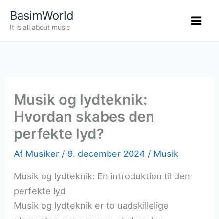
Gå
BasimWorld
til
It is all about music
indholdet
Musik og lydteknik:
Hvordan skabes den
perfekte lyd?
Af
Musiker
/
9. december 2024
/
Musik
Musik og lydteknik: En introduktion til den
perfekte lyd
Musik og lydteknik er to uadskillelige