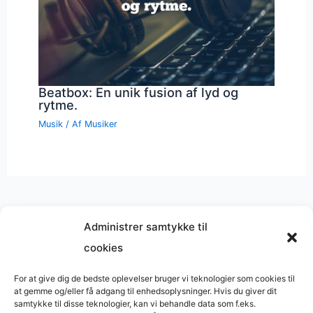
Beatbox: En unik fusion af lyd og
rytme.
Musik
/ Af
Musiker
Administrer samtykke til
cookies
Musik på
Wikipedia
?
Copyright © 2026 BasimWorld
For at give dig de bedste oplevelser bruger vi teknologier som cookies til
at gemme og/eller få adgang til enhedsoplysninger. Hvis du giver dit
Udviklet af
Webbureau.dk
samtykke til disse teknologier, kan vi behandle data som f.eks.