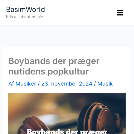
Gå
BasimWorld
til
It is all about music
indholdet
Boybands der præger
nutidens popkultur
Af
Musiker
/
23. november 2024
/
Musik