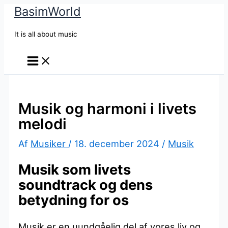
BasimWorld
Gå
til
It is all about music
indholdet
Musik og harmoni i livets
melodi
Af
Musiker
/
18. december 2024
/
Musik
Musik som livets
soundtrack og dens
betydning for os
Musik er en uundgåelig del af vores liv og