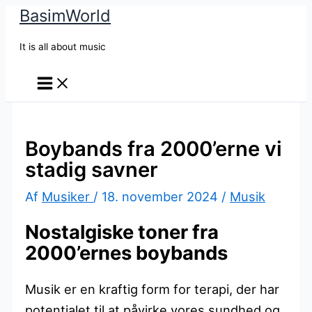
BasimWorld
Gå
til
It is all about music
indholdet
Boybands fra 2000’erne vi
stadig savner
Af
Musiker
/
18. november 2024
/
Musik
Nostalgiske toner fra
2000’ernes boybands
Musik er en kraftig form for terapi, der har
potentialet til at påvirke vores sundhed og