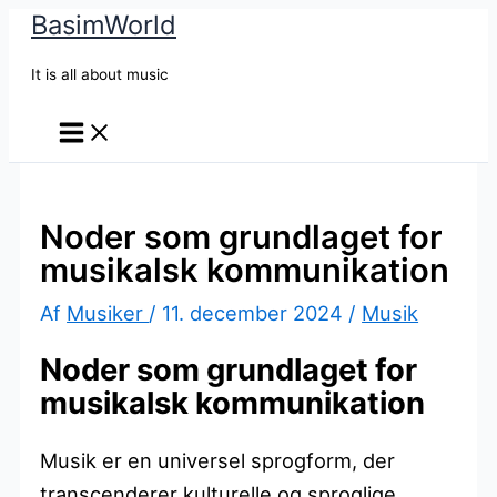
BasimWorld
Gå
til
It is all about music
indholdet
Noder som grundlaget for
musikalsk kommunikation
Af
Musiker
/
11. december 2024
/
Musik
Noder som grundlaget for
musikalsk kommunikation
Musik er en universel sprogform, der
transcenderer kulturelle og sproglige