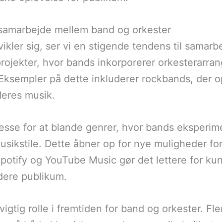
 samarbejde mellem band og orkester
ikler sig, ser vi en stigende tendens til samar
projekter, hvor bands inkorporerer orkesterarra
 Eksempler på dette inkluderer rockbands, der 
deres musik.
esse for at blande genrer, hvor bands eksperim
sikstile. Dette åbner op for nye muligheder fo
potify og YouTube Music gør det lettere for ku
edere publikum.
igtig rolle i fremtiden for band og orkester. Fl