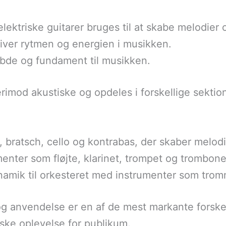
lektriske guitarer bruges til at skabe melodier o
iver rytmen og energien i musikken.
dybde og fundament til musikken.
rimod akustiske og opdeles i forskellige sektion
r, bratsch, cello og kontrabas, der skaber melodi
menter som fløjte, klarinet, trompet og trombone,
namik til orkesteret med instrumenter som trom
 og anvendelse er en af de mest markante forske
lske oplevelse for publikum.