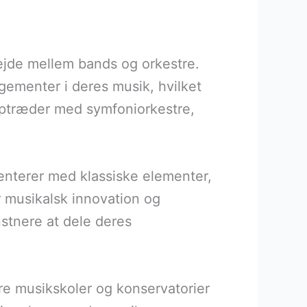
bejde mellem bands og orkestre.
ngementer i deres musik, hvilket
optræder med symfoniorkestre,
enterer med klassiske elementer,
r musikalsk innovation og
nstnere at dele deres
ere musikskoler og konservatorier