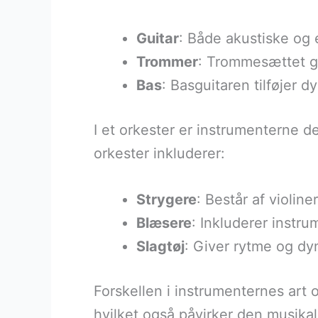
Guitar
: Både akustiske og e
Trommer
: Trommesættet g
Bas
: Basguitaren tilføjer 
I et orkester er instrumenterne de
orkester inkluderer:
Strygere
: Består af violine
Blæsere
: Inkluderer instru
Slagtøj
: Giver rytme og dy
Forskellen i instrumenternes art
hvilket også påvirker den musika