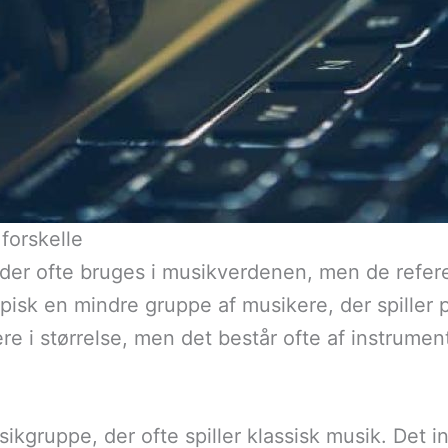
forskelle
der ofte bruges i musikverdenen, men de referere
pisk en mindre gruppe af musikere, der spiller 
re i størrelse, men det består ofte af instrume
kgruppe, der ofte spiller klassisk musik. Det in