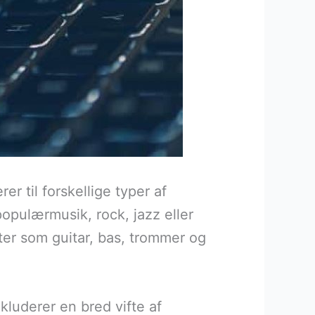
r til forskellige typer af
populærmusik, rock, jazz eller
nter som guitar, bas, trommer og
kluderer en bred vifte af