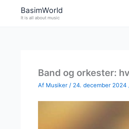
Gå
BasimWorld
til
It is all about music
indholdet
Band og orkester: hv
Af
Musiker
/
24. december 2024