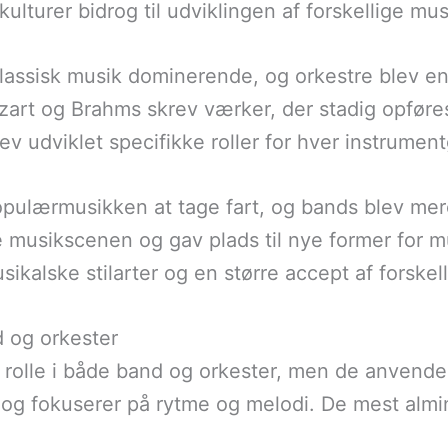
ulturer bidrog til udviklingen af forskellige mu
klassisk musik dominerende, og orkestre blev en 
rt og Brahms skrev værker, der stadig opføres 
ev udviklet specifikke roller for hver instrumen
opulærmusikken at tage fart, og bands blev m
e musikscenen og gav plads til nye former for m
musikalske stilarter og en større accept af forske
d og orkester
 rolle i både band og orkester, men de anvendes
e og fokuserer på rytme og melodi. De mest almi