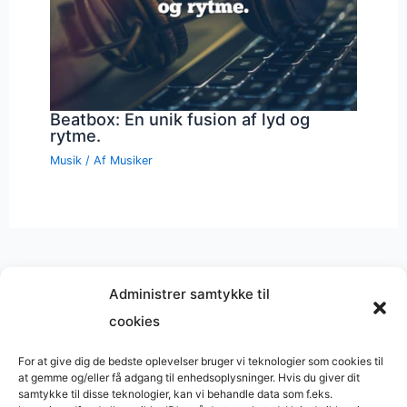
Beatbox: En unik fusion af lyd og
rytme.
Musik
/ Af
Musiker
Administrer samtykke til
cookies
Musik på
Wikipedia
?
Copyright © 2026 BasimWorld
For at give dig de bedste oplevelser bruger vi teknologier som cookies til
at gemme og/eller få adgang til enhedsoplysninger. Hvis du giver dit
Udviklet af
Webbureau.dk
samtykke til disse teknologier, kan vi behandle data som f.eks.