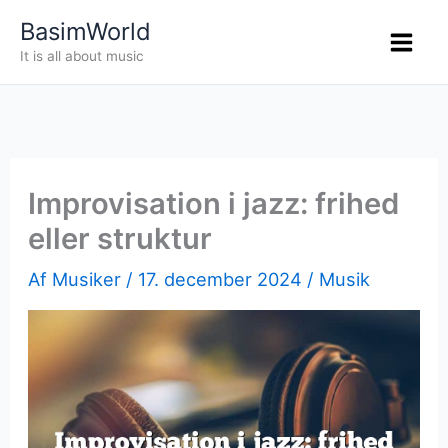
Gå
BasimWorld
til
It is all about music
indholdet
Improvisation i jazz: frihed
eller struktur
Af
Musiker
/
17. december 2024
/
Musik