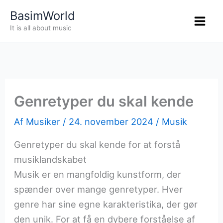
Gå
BasimWorld
til
It is all about music
indholdet
Genretyper du skal kende
Af
Musiker
/
24. november 2024
/
Musik
Genretyper du skal kende for at forstå
musiklandskabet
Musik er en mangfoldig kunstform, der
spænder over mange genretyper. Hver
genre har sine egne karakteristika, der gør
den unik. For at få en dybere forståelse af