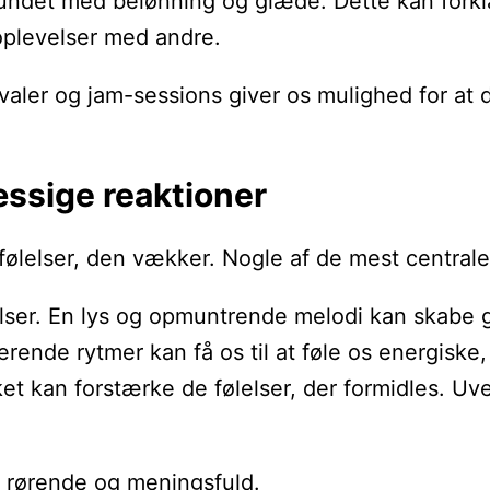
forbundet med belønning og glæde. Dette kan for
oplevelser med andre.
aler og jam-sessions giver os mulighed for at 
ssige reaktioner
e følelser, den vækker. Nogle af de mest central
lelser. En lys og opmuntrende melodi kan skabe
rende rytmer kan få os til at føle os energisk
ket kan forstærke de følelser, der formidles. 
 rørende og meningsfuld.