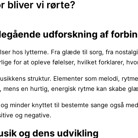
 bliver vi rørte?
degående udforskning af forbi
ser hos lytterne. Fra glæde til sorg, fra nostalg
 for at opleve følelser, hvilket forklarer, hvorfo
 musikkens struktur. Elementer som melodi, rytm
i, mens en hurtig, energisk rytme kan skabe gl
og minder knyttet til bestemte sange også med 
itive og negative.
usik og dens udvikling