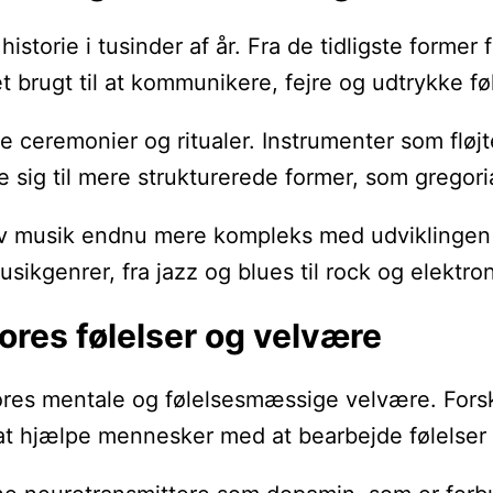
storie i tusinder af år. Fra de tidligste former 
t brugt til at kommunikere, fejre og udtrykke føl
iøse ceremonier og ritualer. Instrumenter som fl
 sig til mere strukturerede former, som gregori
v musik endnu mere kompleks med udviklingen af
ikgenrer, fra jazz og blues til rock og elektron
ores følelser og velvære
ores mentale og følelsesmæssige velvære. Forsk
at hjælpe mennesker med at bearbejde følelser 