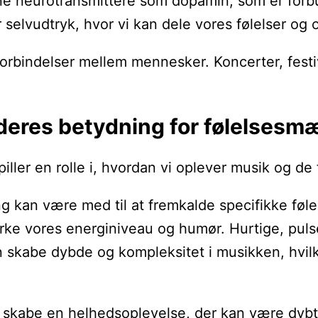
 hjerne neurotransmittere som dopamin, som er 
selvudtryk, hvor vi kan dele vores følelser og 
rbindelser mellem mennesker. Koncerter, festiv
deres betydning for følelsesmæ
piller en rolle i, hvordan vi oplever musik og d
ang kan være med til at fremkalde specifikke fø
rke vores energiniveau og humør. Hurtige, pulse
n skabe dybde og kompleksitet i musikken, hvil
 skabe en helhedsoplevelse, der kan være dybt