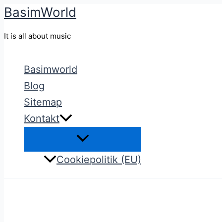
BasimWorld
Gå
til
It is all about music
indholdet
Basimworld
Blog
Sitemap
Kontakt
Cookiepolitik (EU)