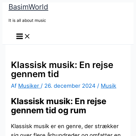
BasimWorld
Gå
til
It is all about music
indholdet
Klassisk musik: En rejse
gennem tid
Af
Musiker
/
26. december 2024
/
Musik
Klassisk musik: En rejse
gennem tid og rum
Klassisk musik er en genre, der strækker
sig over flere århundreder og omfatter en