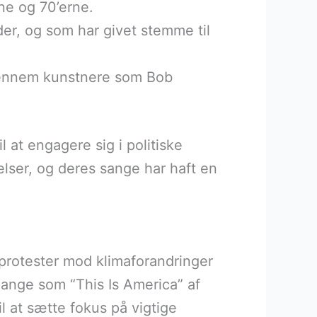
ne og 70’erne.
er, og som har givet stemme til
 gennem kunstnere som Bob
l at engagere sig i politiske
elser, og deres sange har haft en
a protester mod klimaforandringer
 Sange som “This Is America” af
 at sætte fokus på vigtige