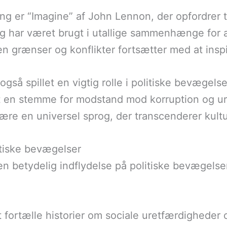
 er “Imagine” af John Lennon, der opfordrer t
og har været brugt i utallige sammenhænge for
 grænser og konflikter fortsætter med at inspi
 også spillet en vigtig rolle i politiske bevægel
 en stemme for modstand mod korruption og ure
ære en universel sprog, der transcenderer kult
itiske bevægelser
en betydelig indflydelse på politiske bevægelse
at fortælle historier om sociale uretfærdigheder o