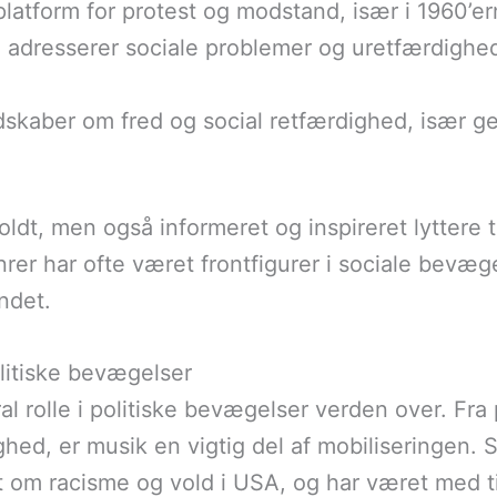
platform for protest og modstand, især i 1960’er
e adresserer sociale problemer og uretfærdighed
udskaber om fred og social retfærdighed, især
dt, men også informeret og inspireret lyttere ti
rer har ofte været frontfigurer i sociale bevæg
ndet.
litiske bevægelser
ral rolle i politiske bevægelser verden over. Fr
ighed, er musik en vigtig del af mobiliseringen.
 om racisme og vold i USA, og har været med til