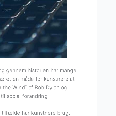
r, og gennem historien har mange
været en måde for kunstnere at
 the Wind” af Bob Dylan og
il social forandring.
tilfælde har kunstnere brugt