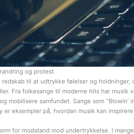
orandring og protest
dt redskab til at udtrykke følelser og holdninge
er. Fra folkesange til moderne hits har musik 
g mobilisere samfundet. Sange som “Blowin’ in
 er eksempler på, hvordan musik kan inspirere t
orm for modstand mod undertrykkelse. I mange 