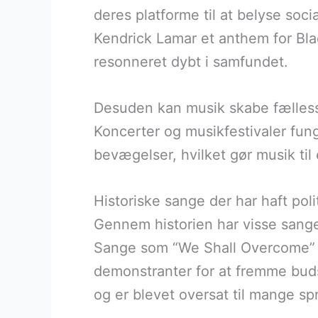
deres platforme til at belyse soci
Kendrick Lamar et anthem for B
resonneret dybt i samfundet.
Desuden kan musik skabe fælless
Koncerter og musikfestivaler fung
bevægelser, hvilket gør musik til e
Historiske sange der har haft poli
Gennem historien har visse sange
Sange som “We Shall Overcome” b
demonstranter for at fremme bud
og er blevet oversat til mange sp