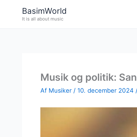
Gå
BasimWorld
til
It is all about music
indholdet
Musik og politik: S
Af
Musiker
/
10. december 2024