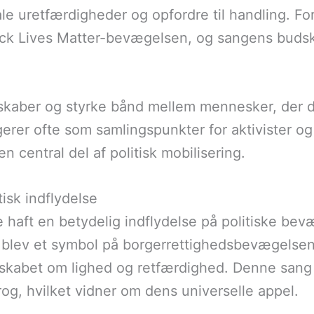
ale uretfærdigheder og opfordre til handling. Fo
lack Lives Matter-bevægelsen, og sangens bud
kaber og styrke bånd mellem mennesker, der de
erer ofte som samlingspunkter for aktivister og
n central del af politisk mobilisering.
tisk indflydelse
 haft en betydelig indflydelse på politiske be
lev et symbol på borgerrettighedsbevægelsen 
skabet om lighed og retfærdighed. Denne sang 
rog, hvilket vidner om dens universelle appel.