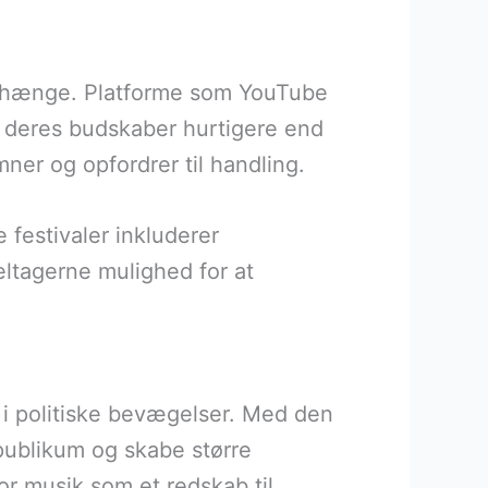
enhænge. Platforme som YouTube
de deres budskaber hurtigere end
mner og opfordrer til handling.
 festivaler inkluderer
eltagerne mulighed for at
le i politiske bevægelser. Med den
 publikum og skabe større
r musik som et redskab til