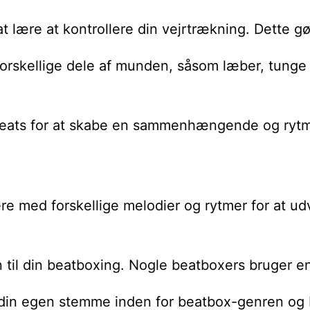
re at kontrollere din vejrtrækning. Dette gør de
 forskellige dele af munden, såsom læber, tunge 
e beats for at skabe en sammenhængende og rytm
med forskellige melodier og rytmer for at udvik
n til din beatboxing. Nogle beatboxers bruger en
de din egen stemme inden for beatbox-genren og b