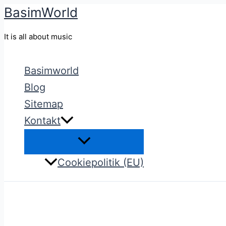
BasimWorld
Gå
til
It is all about music
indholdet
Basimworld
Blog
Sitemap
Kontakt
Cookiepolitik (EU)