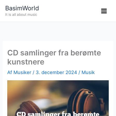
Gå
BasimWorld
til
It is all about music
indholdet
CD samlinger fra berømte
kunstnere
Af
Musiker
/
3. december 2024
/
Musik