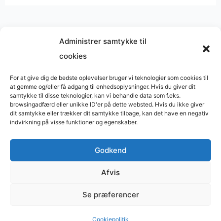
Administrer samtykke til
cookies
Musik på
Wikipedia
?
Copyright © 2026 BasimWorld
For at give dig de bedste oplevelser bruger vi teknologier som cookies til
at gemme og/eller få adgang til enhedsoplysninger. Hvis du giver dit
Udviklet af
Webbureau.dk
samtykke til disse teknologier, kan vi behandle data som f.eks.
browsingadfærd eller unikke ID'er på dette websted. Hvis du ikke giver
Bygget med
WordPress
dit samtykke eller trækker dit samtykke tilbage, kan det have en negativ
indvirkning på visse funktioner og egenskaber.
Godkend
Restaurant
Restauranter
Afvis
Restaurants in Denmark
Se præferencer
Tømrer
Supervision
Cookiepolitik