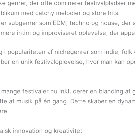
ske genrer, der ofte dominerer festivalpladser 
ublikum med catchy melodier og store hits.
erer subgenrer som EDM, techno og house, der s
 mere intim og improviseret oplevelse, der appel
ng i populariteten af nichegenrer som indie, fol
aber en unik festivaloplevelse, hvor man kan o
mange festivaler nu inkluderer en blanding af g
ifte af musik på én gang. Dette skaber en dynam
ere.
alsk innovation og kreativitet