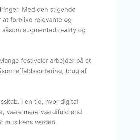
rdringer. Med den stigende
 at forblive relevante og
i, såsom augmented reality og
 Mange festivaler arbejder på at
åsom affaldssortering, brug af
skab. I en tid, hvor digital
ler, være mere værdifuld end
 af musikens verden.