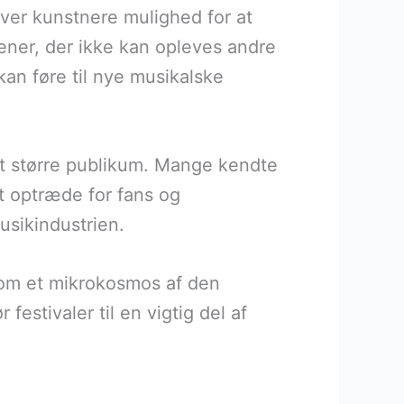
iver kunstnere mulighed for at
dener, der ikke kan opleves andre
kan føre til nye musikalske
 et større publikum. Mange kendte
at optræde for fans og
usikindustrien.
 som et mikrokosmos af den
estivaler til en vigtig del af