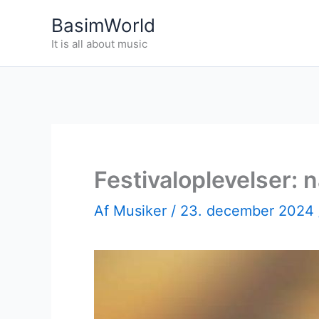
Gå
BasimWorld
til
It is all about music
indholdet
Festivaloplevelser: n
Af
Musiker
/
23. december 2024