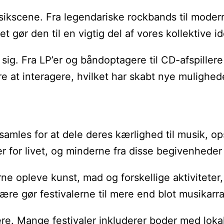
 musikscene. Fra legendariske rockbands til mo
t gør den til en vigtig del af vores kollektive id
t sig. Fra LP’er og båndoptagere til CD-afspille
ere at interagere, hvilket har skabt nye muligh
 samles for at dele deres kærlighed til musik, 
or livet, og minderne fra disse begivenheder bli
e opleve kunst, mad og forskellige aktiviteter,
e gør festivalerne til mere end blot musikarrang
ere. Mange festivaler inkluderer boder med loka