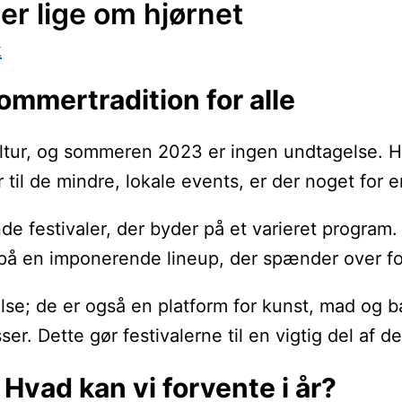
r lige om hjørnet
k
ommertradition for alle
ultur, og sommeren 2023 er ingen undtagelse. Hv
er til de mindre, lokale events, er der noget for
e festivaler, der byder på et varieret program. R
 en imponerende lineup, der spænder over forsk
lse; de er også en platform for kunst, mad og b
er. Dette gør festivalerne til en vigtig del a
Hvad kan vi forvente i år?