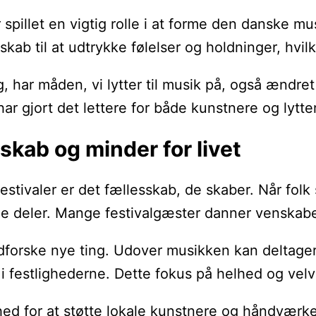
 spillet en vigtig rolle i at forme den danske
ab til at udtrykke følelser og holdninger, hvilke
g, har måden, vi lytter til musik på, også ændre
ar gjort det lettere for både kunstnere og lytt
skab og minder for livet
estivaler er det fællesskab, de skaber. Når folk
 deler. Mange festivalgæster danner venskaber f
dforske nye ting. Udover musikken kan deltagern
i festlighederne. Dette fokus på helhed og velvær
ghed for at støtte lokale kunstnere og håndværk