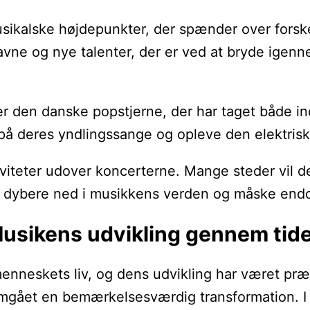
alske højdepunkter, der spænder over forskellig
vne og nye talenter, der er ved at bryde igenne
r den danske popstjerne, der har taget både in
på deres yndlingssange og opleve den elektriske
iviteter udover koncerterne. Mange steder vil 
 dybere ned i musikkens verden og måske endda f
Musikens udvikling gennem tid
menneskets liv, og dens udvikling har været præg
gået en bemærkelsesværdig transformation. I Da