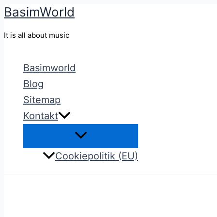
BasimWorld
Gå
til
It is all about music
indholdet
Basimworld
Blog
Sitemap
Kontakt
Cookiepolitik (EU)