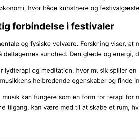
økonomi, hvor både kunstnere og festivalgæster
g forbindelse i festivaler
entale og fysiske velvære. Forskning viser, at
på deltagernes sundhed. Den glæde og energi, d
r lydterapi og meditation, hvor musik spiller e
 musikkens helbredende egenskaber og finde indr
an musik kan fungere som en form for terapi fo
ne tilgang, kan være med til at skabe et rum, h