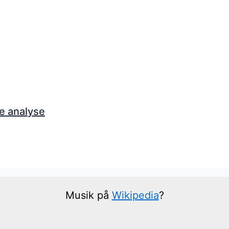
e analyse
Musik på
Wikipedia
?