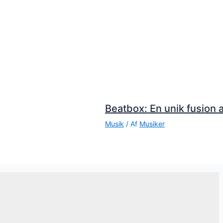
Beatbox: En unik fusion a
Musik
/ Af
Musiker