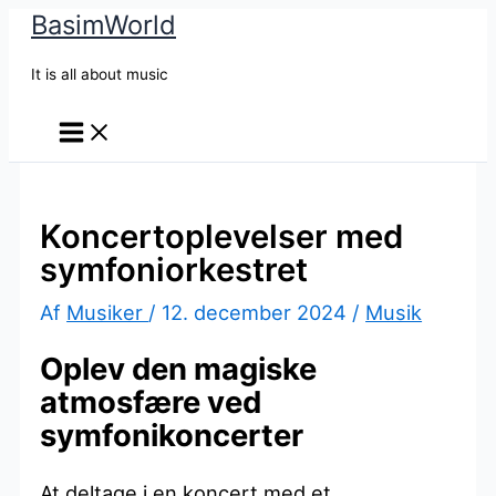
BasimWorld
Gå
til
It is all about music
indholdet
Koncertoplevelser med
symfoniorkestret
Af
Musiker
/
12. december 2024
/
Musik
Oplev den magiske
atmosfære ved
symfonikoncerter
At deltage i en koncert med et